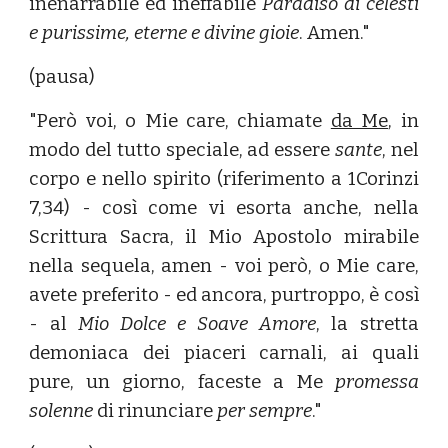
inenarrabile ed ineffabile
Paradiso di celesti
e purissime, eterne e divine gioie
. Amen."
(pausa)
"Però voi, o Mie care, chiamate
da Me
, in
modo del tutto speciale, ad essere
sante
, nel
corpo e nello spirito (riferimento a 1Corinzi
7,34) - così come vi esorta anche, nella
Scrittura Sacra, il Mio Apostolo mirabile
nella sequela, amen - voi però, o Mie care,
avete preferito - ed ancora, purtroppo, è così
- al
Mio Dolce e Soave Amore
, la stretta
demoniaca dei piaceri carnali, ai quali
pure, un giorno, faceste a Me
promessa
solenne
di rinunciare
per sempre
."