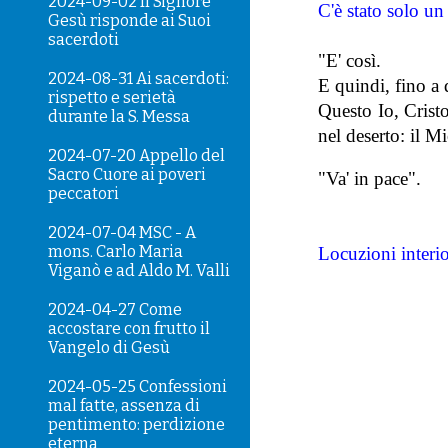
2024-09-02 Il Signore
C'è stato solo un 
Gesù risponde ai Suoi
sacerdoti
"E' così.
2024-08-31 Ai sacerdoti:
E quindi, fino 
rispetto e serietà
Questo Io, Cristo
durante la S. Messa
nel deserto: il M
2024-07-20 Appello del
Sacro Cuore ai poveri
"Va' in pace".
peccatori
2024-07-04 MSC - A
mons. Carlo Maria
Locuzioni interio
Viganò e ad Aldo M. Valli
2024-04-27 Come
accostare con frutto il
Vangelo di Gesù
2024-05-25 Confessioni
mal fatte, assenza di
pentimento: perdizione
eterna