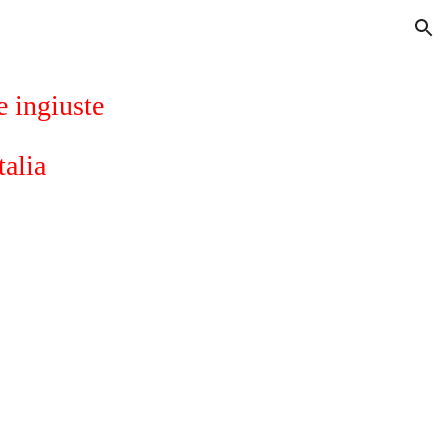
ion
e ingiuste
talia