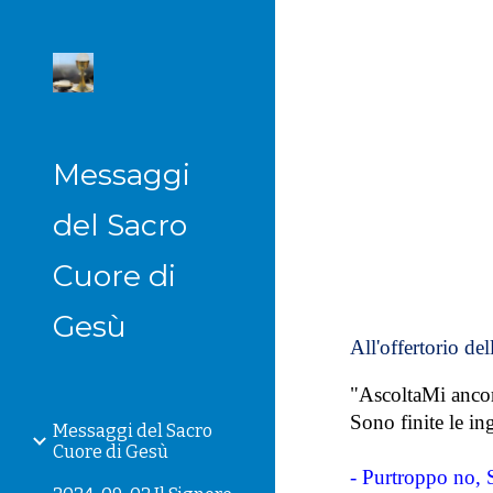
Sk
Messaggi
del Sacro
Cuore di
Gesù
All'offertorio de
"AscoltaMi ancor
Sono finite le ing
Messaggi del Sacro
Cuore di Gesù
- Purtroppo no, 