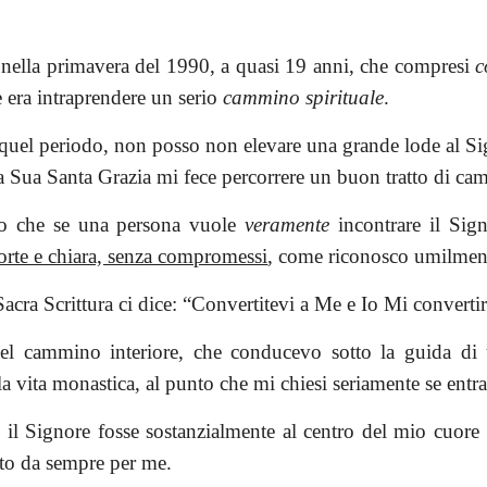
 nella primavera del 1990, a quasi 19 anni, che compresi
c
 era intraprendere un serio
cammino spirituale
.
 quel periodo, non posso non elevare una grande lode al S
a Sua Santa Grazia mi fece percorrere un buon tratto di c
co che se una persona vuole
veramente
incontrare il Sig
orte e chiara, senza compromessi
, come riconosco umilmen
Sacra Scrittura ci dice: “Convertitevi a Me e Io Mi convertir
el cammino interiore, che conducevo sotto la guida di un
o la vita monastica, al punto che mi chiesi seriamente se ent
 il Signore fosse sostanzialmente al centro del mio cuore 
to da sempre per me.