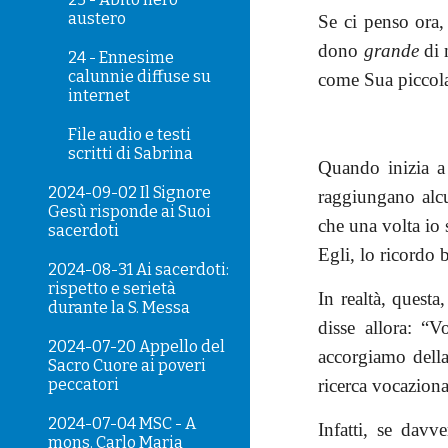
austero
Se ci penso ora
dono
grande
di 
24 - Ennesime
calunnie diffuse su
come Sua piccola
internet
File audio e testi
scritti di Sabrina
Quando inizia a
2024-09-02 Il Signore
raggiungano alcu
Gesù risponde ai Suoi
che una volta io 
sacerdoti
Egli, lo ricordo 
2024-08-31 Ai sacerdoti:
rispetto e serietà
In realtà, quest
durante la S. Messa
disse allora: “
2024-07-20 Appello del
accorgiamo della
Sacro Cuore ai poveri
peccatori
ricerca vocaziona
2024-07-04 MSC - A
Infatti, se dav
mons. Carlo Maria