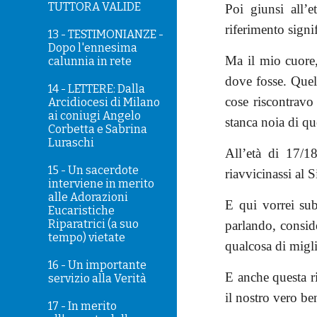
TUTTORA VALIDE
Poi giunsi all’
riferimento signi
13 - TESTIMONIANZE -
Dopo l'ennesima
Ma il mio cuore
calunnia in rete
dove fosse. Quel
14 - LETTERE: Dalla
cose riscontravo 
Arcidiocesi di Milano
ai coniugi Angelo
stanca noia di q
Corbetta e Sabrina
Luraschi
All’età di 17/1
15 - Un sacerdote
riavvicinassi al 
interviene in merito
alle Adorazioni
E qui vorrei sub
Eucaristiche
Riparatrici (a suo
parlando, conside
tempo) vietate
qualcosa di migli
16 - Un importante
E anche questa ri
servizio alla Verità
il nostro vero be
17 - In merito