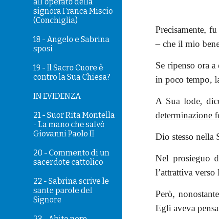
all'operato della
signora Franca Miscio
(Conchiglia)
Precisamente, fu
18 - Angelo e Sabrina
– che il mio bene
sposi
Se ripenso ora a
19 - Il Sacro Cuore è
contro la Sua Chiesa?
in poco tempo, l
IN EVIDENZA
A Sua lode, di
determinazione f
21 - Suor Rita Montella
- La mano che salvò
Giovanni Paolo II
Dio stesso nella 
20 - Commento di un
Nel prosieguo d
sacerdote cattolico
l’attrattiva vers
22 - Sabrina scrive le
sante parole del
Però, nonostante
Signore
Egli aveva pensa
23 - Abito nero