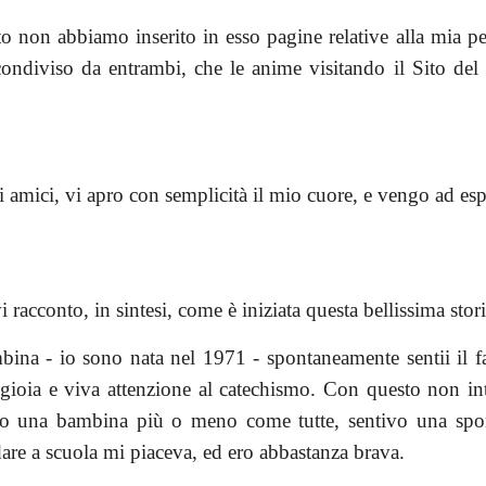
to non abbiamo inserito in esso pagine relative alla mia pe
 condiviso da entrambi, che le anime visitando il Sito de
i amici, vi apro con semplicità il mio cuore, e vengo ad esp
i racconto, in sintesi, come è iniziata questa bellissima sto
na - io sono nata nel 1971 - spontaneamente sentii il fas
gioia e viva attenzione al catechismo. Con questo non int
o una bambina più o meno come tutte, sentivo una spontan
dare a scuola mi piaceva, ed ero abbastanza brava.