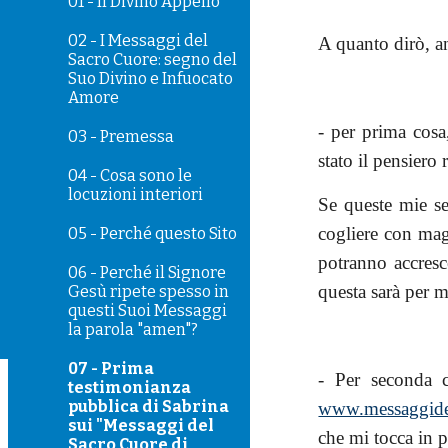
01 - Il Divino Appello
02 - I Messaggi del
A quanto dirò, a
Sacro Cuore: segno del
Suo Divino e Infuocato
Amore
- per prima cosa
03 - Premessa
stato il pensiero 
04 - Cosa sono le
locuzioni interiori
Se queste mie se
cogliere con mag
05 - Perché questo Sito
potranno accresc
06 - Perché il Signore
questa sarà per m
Gesù ripete spesso in
questi Suoi Messaggi
la parola "amen"?
07 - Prima
- Per seconda c
testimonianza
pubblica di Sabrina
www.messaggidel
sui "Messaggi del
che mi tocca in p
Sacro Cuore di