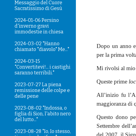
Messaggio del Cuore
Sacratissimo di Gesù
2024-01-06 Persino
d'inverno gravi
immodestie in chiesa
2024-03-02 "Hanno
Dopo un anno e m
chiamato "diavolo" Me..."
per la prima vol
2024-03-15
"Convertitevi!... i castighi
Mi rivolsi al mio
saranno terribili."
Queste prime
loc
2023-07-27 La piena
remissione delle colpe e
All’inizio fu l’
delle pene
maggioranza di q
2023-08-02 "Indossa, o
figlia di Sion, l'abito nero
Questo dono per
del lutto..."
Settembre dell’a
2023-08-28 "Io, Io stesso,
del 2007, il Sig