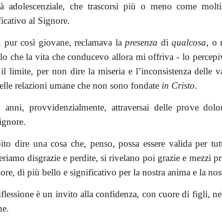
età adolescenziale, che trascorsi più o meno come molt
ficativo al Signore.
, pur così giovane, reclamava la
presenza
di
qualcosa
, o
lo che la vita che conducevo allora mi offriva - lo percepi
il limite, per non dire la miseria e l’inconsistenza delle v
uelle relazioni umane che non sono fondate
in Cristo
.
8 anni, provvidenzialmente, attraversai delle prove do
Signore.
ito dire una cosa che, penso, possa essere valida per tu
riamo disgrazie e perdite, si rivelano poi grazie e mezzi p
ore, di più bello e significativo per la nostra anima e la nost
flessione è un invito alla confidenza, con cuore di figli, n
ne.