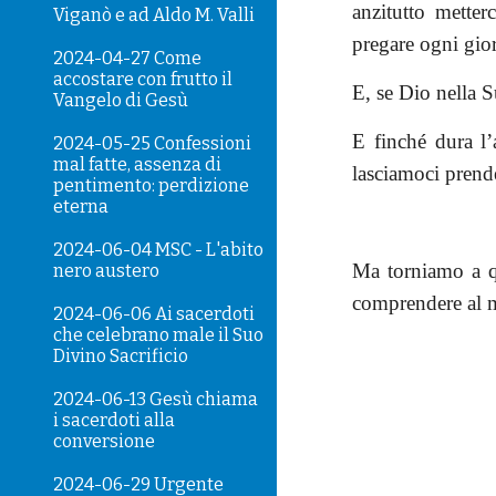
anzitutto mette
Viganò e ad Aldo M. Valli
pregare ogni gior
2024-04-27 Come
accostare con frutto il
E, se Dio nella S
Vangelo di Gesù
E finché dura l’
2024-05-25 Confessioni
mal fatte, assenza di
lasciamoci prend
pentimento: perdizione
eterna
2024-06-04 MSC - L'abito
Ma torniamo a q
nero austero
comprendere al 
2024-06-06 Ai sacerdoti
che celebrano male il Suo
Divino Sacrificio
2024-06-13 Gesù chiama
i sacerdoti alla
conversione
2024-06-29 Urgente