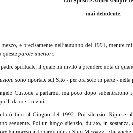
Lui Sposo e Amico sempre fe
mai deludente
.
ezzo, e precisamente nell’autunno del 1991, mentre mi tr
ta queste
parole interiori.
 padre spirituale, il quale mi invitò a prendere nota di qua
uzioni
sono riportate sul Sito - per ora solo in parte - nel
Angelo Custode a parlarmi, ma poco dopo subentrarono i 
uelli da me ricevuti.
durò fino al Giugno del 1992. Poi silenzio. Riprese all
nno seguente. Poi un lungo silenzio, durato, in sostanza, 
nore ha ripreso a donarmi questi Suoi Messaggi, che anche 