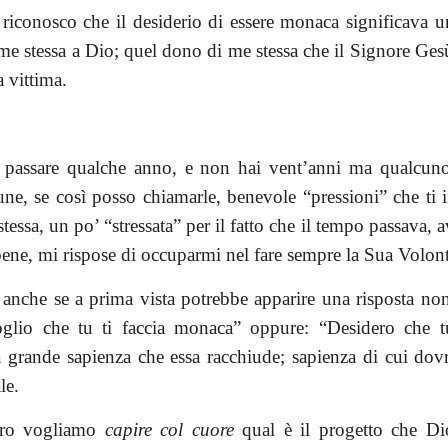
, riconosco che il desiderio di essere monaca significav
me stessa a Dio; quel dono di me stessa che il Signore Gesù
 vittima.
 passare qualche anno, e non hai vent’anni ma qualcuno i
ne, se così posso chiamarle, benevole “pressioni” che ti i
stessa, un po’ “stressata” per il fatto che il tempo passava, 
bene, mi rispose di occuparmi nel fare sempre la Sua Volont
a, anche se a prima vista potrebbe apparire una risposta n
Voglio che tu ti faccia monaca” oppure: “Desidero che t
 grande sapienza che essa racchiude; sapienza di cui dovr
le.
vero vogliamo
capire col cuore
qual è il progetto che Di