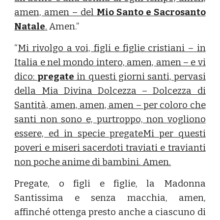
amen, amen – del
Mio Santo e Sacrosanto
Natale
.
Amen.”
“
Mi rivolgo a voi, figli e figlie cristiani – in
Italia e nel mondo intero, amen, amen – e vi
dico:
pregate
in questi giorni santi, pervasi
della Mia Divina Dolcezza – Dolcezza di
Santità, amen, amen, amen – per coloro che
santi non sono e, purtroppo, non vogliono
essere, ed in specie pregateMi per questi
poveri e miseri sacerdoti traviati e travianti
non poche anime di bambini. Amen.
Pregate, o figli e figlie, la Madonna
Santissima e senza macchia, amen,
affinché ottenga presto anche a ciascuno di