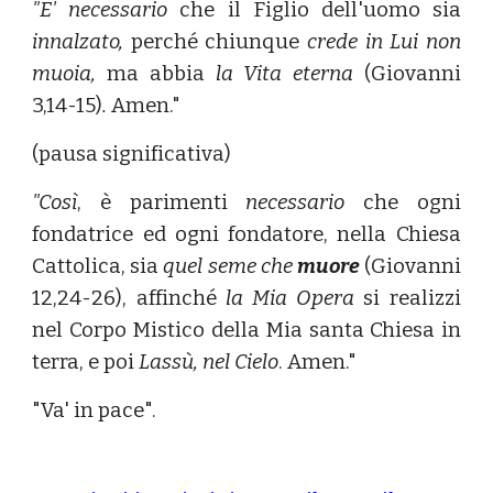
"E' necessario
che il Figlio dell'uomo sia
innalzato,
perché chiunque
crede in Lui non
muoia,
ma abbia
la Vita eterna
(Giovanni
3,14-15)
.
Amen."
(pausa significativa)
"Così
, è parimenti
necessario
che ogni
fondatrice ed ogni fondatore, nella Chiesa
Cattolica, sia
quel seme che
muore
(Giovanni
12,24-26),
affinché
la Mia Opera
si realizzi
nel Corpo Mistico della Mia santa Chiesa in
terra, e poi
Lassù, nel Cielo
. Amen."
"Va' in pace".