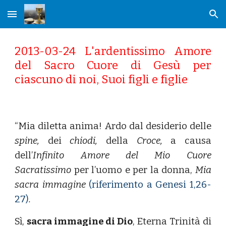
Skip to main content
Skip to navigation
2013-03-24 L'ardentissimo Amore
del Sacro Cuore di Gesù per
ciascuno di noi, Suoi figli e figlie
“Mia diletta anima! Ardo dal desiderio delle
spine,
dei
chiodi,
della
Croce,
a causa
dell’
Infinito Amore del Mio Cuore
Sacratissimo
per l’uomo e per la donna,
Mia
sacra immagine
(riferimento a Genesi 1,26-
27)
.
Sì,
sacra immagine di Dio
, Eterna Trinità di