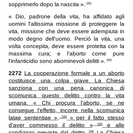
sopprimerlo dopo la nascita ».
182
« Dio, padrone della vita, ha affidato agli
uomini l'altissima missione di proteggere la
vita, missione che deve essere adempiuta in
modo degno dell'uomo. Perciò la vita, una
volta concepita, deve essere protetta con la
massima cura; e l'aborto come pure
l'infanticidio sono abominevoli delitti ».
183
2272
La cooperazione formale a un aborto
costituisce una colpa grave. La Chiesa
sanziona con una pena canonica di
scomunica questo delitto contro la vita
umana. « Chi procura l'aborto, se ne
consegue l'effetto, incorre nella scomunica
latae sententiae »,
« per il fatto stesso
184
d'aver commesso il delitto »
e alle
185
condizioni previste dal diritto.
La Chiesa
186