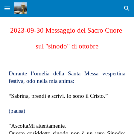
Skip to main content
Skip to navigation
2023-09-30 Messaggio del Sacro Cuore
sul "sinodo" di ottobre
Durante l’omelia della Santa Messa vespertina
festiva, odo nella mia anima:
“Sabrina, prendi e scrivi. Io sono il Cristo.”
(pausa)
“AscoltaMi attentamente.
Questo cosiddetto sinodo non è un
vero
Sinodo;